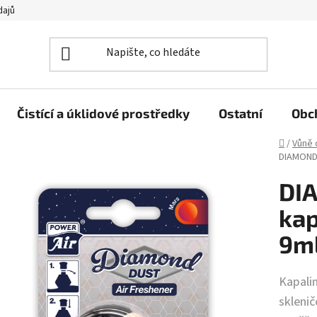
dajů
Čistící a úklidové prostředky
Ostatní
Obc
Domů
/
Vůně 
DIAMOND 
DI
kap
9ml
Kapali
skleni