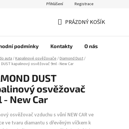
Přihlášení
Registrace
PRÁZDNÝ KOŠÍK
NÁKUPNÍ
KOŠÍK
hodní podmínky
Kontakty
O nás
do auta
/
Kapalinové osvěžovače
/
Diamond Dust
/
DUST kapalinový osvěžovač 9ml - New Car
AMOND DUST
alinový osvěžovač
 - New Car
nový osvěžovač vzduchu s vůní NEW CAR ve
čce ve tvaru diamantu s dřevěným víčkem k