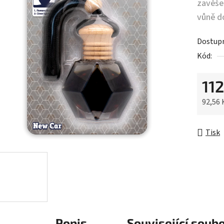
zavěše
vůně do
Dostup
Kód:
112
92,56
Měrná 
Tisk
Popis
Související soubo