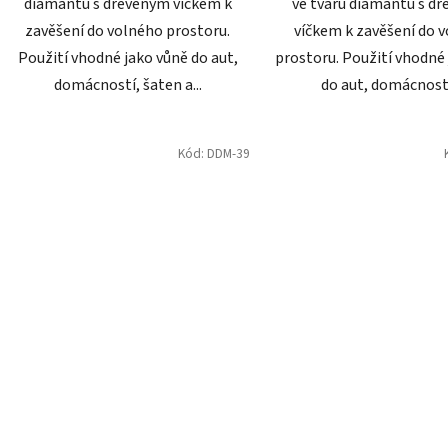
diamantu s dřevěným víčkem k
ve tvaru diamantu s d
zavěšení do volného prostoru.
víčkem k zavěšení do 
Použití vhodné jako vůně do aut,
prostoru. Použití vhodné
domácností, šaten a...
do aut, domácností,
Kód:
DDM-39