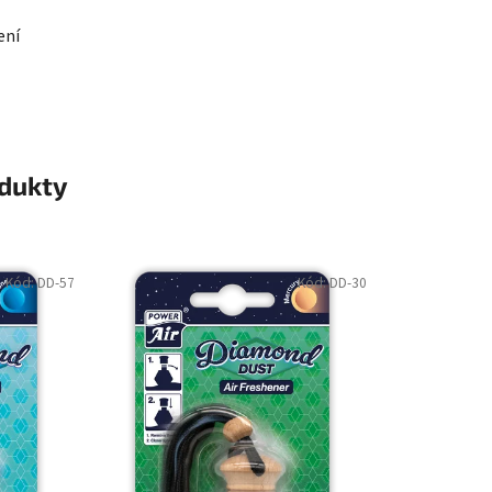
ení
odukty
Kód:
DD-57
Kód:
DD-30