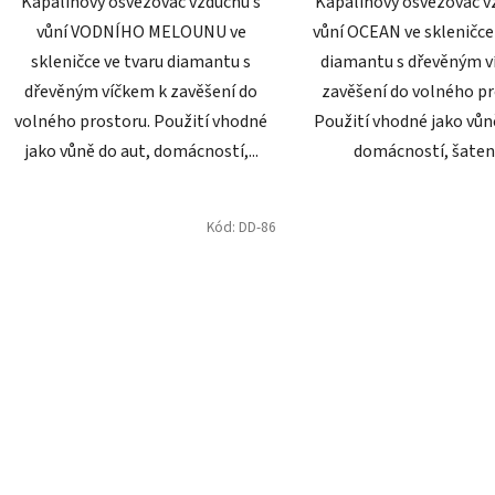
Kapalinový osvěžovač vzduchu s
Kapalinový osvěžovač v
vůní VODNÍHO MELOUNU ve
vůní OCEAN ve skleničce
skleničce ve tvaru diamantu s
diamantu s dřevěným v
dřevěným víčkem k zavěšení do
zavěšení do volného pr
volného prostoru. Použití vhodné
Použití vhodné jako vůn
jako vůně do aut, domácností,...
domácností, šaten a
Kód:
DD-86