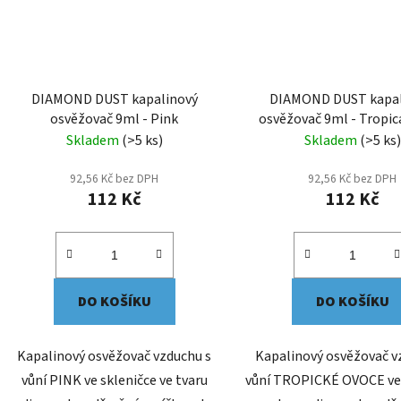
DIAMOND DUST kapalinový
DIAMOND DUST kapal
osvěžovač 9ml - Pink
osvěžovač 9ml - Tropica
Skladem
(>5 ks)
Skladem
(>5 ks)
92,56 Kč bez DPH
92,56 Kč bez DPH
112 Kč
112 Kč
DO KOŠÍKU
DO KOŠÍKU
Kapalinový osvěžovač vzduchu s
Kapalinový osvěžovač v
vůní PINK ve skleničce ve tvaru
vůní TROPICKÉ OVOCE ve 