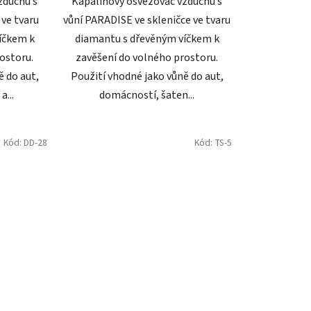
zduchu s
Kapalinový osvěžovač vzduchu s
 ve tvaru
vůní PARADISE ve skleničce ve tvaru
íčkem k
diamantu s dřevěným víčkem k
ostoru.
zavěšení do volného prostoru.
ě do aut,
Použití vhodné jako vůně do aut,
...
domácností, šaten...
Kód:
DD-28
Kód:
TS-5