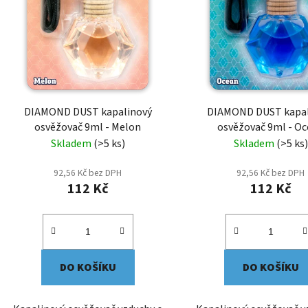
DIAMOND DUST kapalinový
DIAMOND DUST kapal
osvěžovač 9ml - Melon
osvěžovač 9ml - O
Skladem
(>5 ks)
Skladem
(>5 ks)
92,56 Kč bez DPH
92,56 Kč bez DPH
112 Kč
112 Kč
DO KOŠÍKU
DO KOŠÍKU