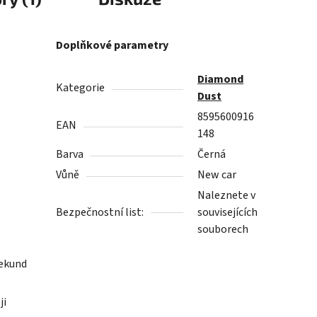
Doplňkové parametry
Diamond
Kategorie
Dust
8595600916
EAN
148
Barva
Černá
Vůně
New car
Naleznete v
Bezpečnostní list:
souvisejících
souborech
sekund
ji