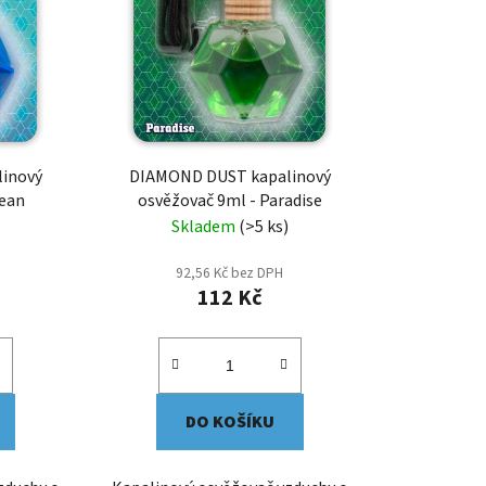
inový
DIAMOND DUST kapalinový
cean
osvěžovač 9ml - Paradise
Skladem
(>5 ks)
92,56 Kč bez DPH
112 Kč
DO KOŠÍKU