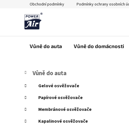
Přejít
Obchodní podmínky
Podmínky ochrany osobních ú
na
obsah
Vůně do auta
Vůně do domácnosti
P
K
Přeskočit
Vůně do auta
a
kategorie
o
t
s
Gelové osvěžovače
e
t
g
Papírové osvěžovače
r
o
a
r
Membránové osvěžovače
i
n
e
Kapalinové osvěžovače
n