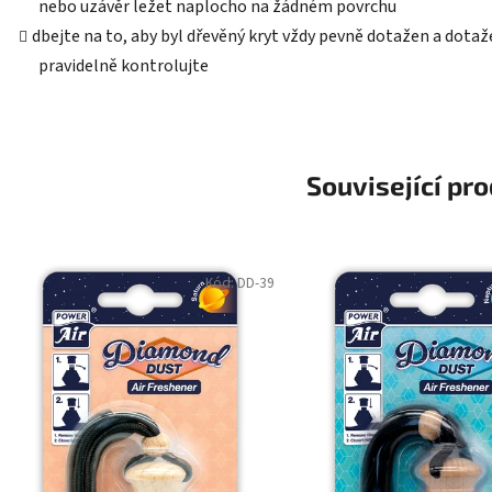
nebo uzávěr ležet naplocho na žádném povrchu
dbejte na to, aby byl dřevěný kryt vždy pevně dotažen a dotaž
pravidelně kontrolujte
Související pr
Kód:
DD-39