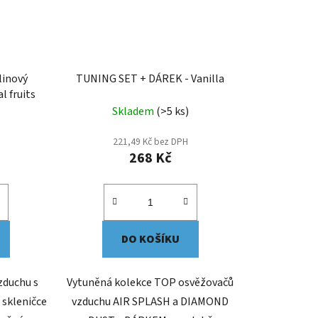
inový
TUNING SET + DÁREK - Vanilla
l fruits
Skladem
(>5 ks)
221,49 Kč bez DPH
268 Kč
DO KOŠÍKU
zduchu s
Vytuněná kolekce TOP osvěžovačů
skleničce
vzduchu AIR SPLASH a DIAMOND