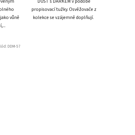
řevěným
DUST s DÁRKEM v podobě
volného
propisovací tužky. Osvěžovače z
 jako vůně
kolekce se vzájemně doplňují.
...
Kód:
DDM-57