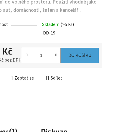
ní do volného prostoru. Použití vhodné jako
 aut, domácností, šaten a kanceláří.
nost
Skladem
(>5 ks)
DD-19
 Kč
DO KOŠÍKU
 Kč bez DPH
cena:
Zeptat se
Sdílet
ry (1)
Diskuze