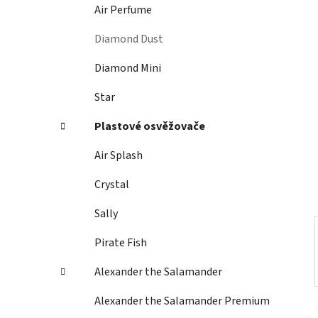
í
Air Perfume
p
a
Diamond Dust
n
Diamond Mini
e
l
Star
Plastové osvěžovače
Air Splash
Crystal
Sally
Pirate Fish
Alexander the Salamander
Alexander the Salamander Premium