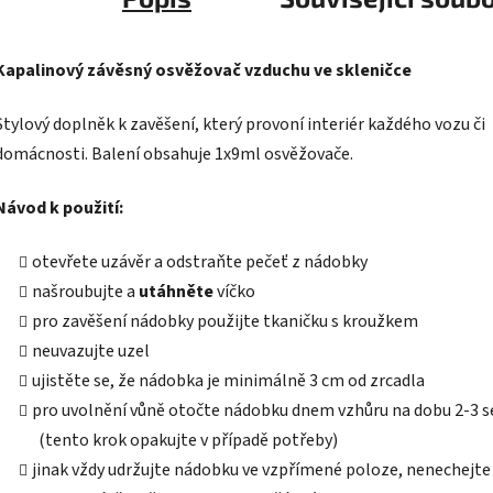
Kapalinový závěsný osvěžovač vzduchu ve skleničce
Stylový doplněk k zavěšení, který provoní interiér každého vozu či
domácnosti. Balení obsahuje 1x9ml osvěžovače.
Návod k použití:
otevřete uzávěr a odstraňte pečeť z nádobky
našroubujte a
utáhněte
víčko
pro zavěšení nádobky použijte tkaničku s kroužkem
neuvazujte uzel
ujistěte se, že nádobka je minimálně 3 cm od zrcadla
pro uvolnění vůně otočte nádobku dnem vzhůru na dobu 2-3 
(tento krok opakujte v případě potřeby)
jinak vždy udržujte nádobku ve vzpřímené poloze, nenechejte 