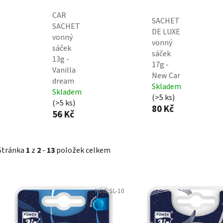
CAR
SACHET
SACHET
DE LUXE
vonný
vonný
sáček
sáček
13g -
17g -
Vanilla
New Car
dream
Skladem
Skladem
(>5 ks)
(>5 ks)
80 Kč
56 Kč
Stránka
1
z
2
-
13
položek celkem
V
Kód:
SL-10
ý
p
i