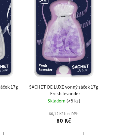
r
o
d
u
k
t
ů
áček 17g
SACHET DE LUXE vonný sáček 17g
- Fresh levander
Skladem
(>5 ks)
66,12 Kč bez DPH
80 Kč