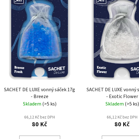
s
p
r
o
d
u
k
t
ů
SACHET DE LUXE vonný sáček 17g
SACHET DE LUXE vonný s
- Breeze
- Exotic Flower
Skladem
(>5 ks)
Skladem
(>5 ks)
66,12 Kč bez DPH
66,12 Kč bez DPH
80 Kč
80 Kč