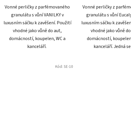
Vonné perličky z parfémovaného
Vonné perličky z parfé
granulátu s vůní VANILKY v
granulátu s vůní Eucal
luxusním sáčku k zavěšení. Použití
luxusním sáčku k zavěšen
vhodné jako vůně do aut,
vhodné jako vůně do
domácností, koupelen, WC a
domácností, koupelen
kanceláří.
kanceláří. Jedná se 
Kód:
SE-10