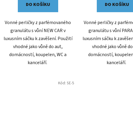
DO KOŠÍKU
DO KOŠÍKU
Vonné perličky z parfémovaného
Vonné perličky z parfé
granulátu s vůní NEW CAR v
granulátu s vůní PARA
luxusním sáčku k zavěšení. Použití
luxusním sáčku k zavěšen
vhodné jako vůně do aut,
vhodné jako vůně do
domácností, koupelen, WC a
domácností, koupelen
kanceláří.
kanceláří.
Kód:
SE-5