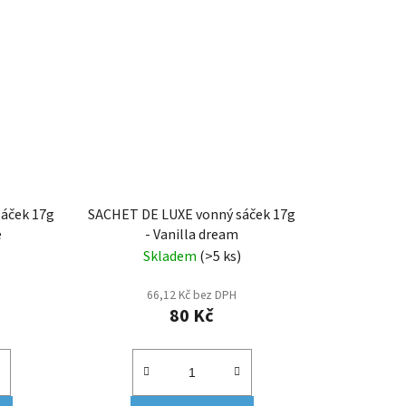
áček 17g
SACHET DE LUXE vonný sáček 17g
e
- Vanilla dream
Skladem
(>5 ks)
66,12 Kč bez DPH
80 Kč