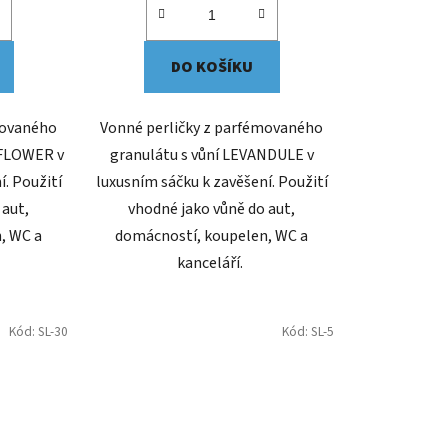
DO KOŠÍKU
movaného
Vonné perličky z parfémovaného
 FLOWER v
granulátu s vůní LEVANDULE v
í. Použití
luxusním sáčku k zavěšení. Použití
 aut,
vhodné jako vůně do aut,
, WC a
domácností, koupelen, WC a
kanceláří.
Kód:
SL-30
Kód:
SL-5