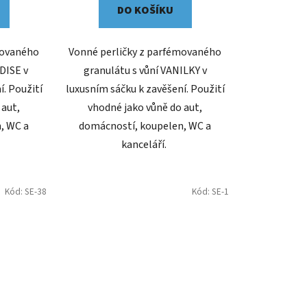
DO KOŠÍKU
movaného
Vonné perličky z parfémovaného
DISE v
granulátu s vůní VANILKY v
í. Použití
luxusním sáčku k zavěšení. Použití
 aut,
vhodné jako vůně do aut,
, WC a
domácností, koupelen, WC a
kanceláří.
Kód:
SE-38
Kód:
SE-1