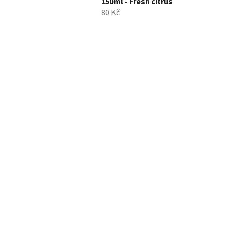
150ml - Fresh citrus
80 Kč