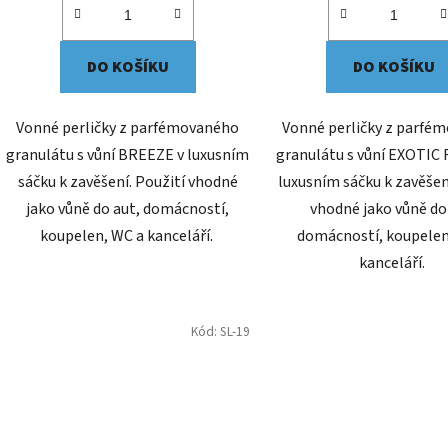
DO KOŠÍKU
DO KOŠÍKU
Vonné perličky z parfémovaného
Vonné perličky z parfé
granulátu s vůní BREEZE v luxusním
granulátu s vůní EXOTIC
sáčku k zavěšení. Použití vhodné
luxusním sáčku k zavěšen
jako vůně do aut, domácností,
vhodné jako vůně do
koupelen, WC a kanceláří.
domácností, koupelen
kanceláří.
Kód:
SL-19