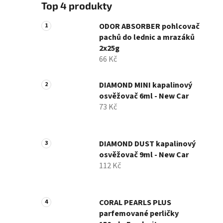
Top 4 produkty
ODOR ABSORBER pohlcovač
pachů do lednic a mrazáků
2x25g
66 Kč
DIAMOND MINI kapalinový
osvěžovač 6ml - New Car
73 Kč
DIAMOND DUST kapalinový
osvěžovač 9ml - New Car
112 Kč
CORAL PEARLS PLUS
parfemované perličky