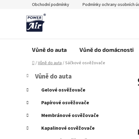
Přejít
Obchodní podmínky
Podmínky ochrany osobních ú
na
obsah
Vůně do auta
Vůně do domácnosti
Domů
/
Vůně do auta
/
Sáčkové osvěžovače
P
K
Přeskočit
Vůně do auta
a
kategorie
o
t
s
Gelové osvěžovače
e
t
g
Papírové osvěžovače
r
o
a
r
Membránové osvěžovače
i
n
e
Kapalinové osvěžovače
n
í