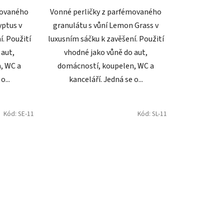
movaného
Vonné perličky z parfémovaného
yptus v
granulátu s vůní Lemon Grass v
í. Použití
luxusním sáčku k zavěšení. Použití
 aut,
vhodné jako vůně do aut,
, WC a
domácností, koupelen, WC a
o...
kanceláří. Jedná se o...
Kód:
SE-11
Kód:
SL-11