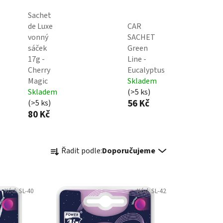
Sachet
de Luxe
CAR
vonný
SACHET
sáček
Green
17g -
Line -
Cherry
Eucalyptus
Magic
Skladem
Skladem
(>5 ks)
56 Kč
(>5 ks)
80 Kč
Ř
Řadit podle:
Doporučujeme
a
z
e
Kód:
SL-40
Kód:
SL-42
n
í
p