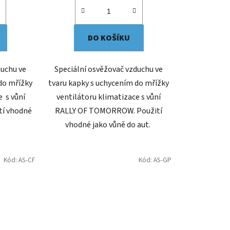
DO KOŠÍKU
duchu ve
Speciální osvěžovač vzduchu ve
do mřížky
tvaru kapky s uchycením do mřížky
e s vůní
ventilátoru klimatizace s vůní
tí vhodné
RALLY OF TOMORROW. Použití
.
vhodné jako vůně do aut.
Kód:
AS-CF
Kód:
AS-GP