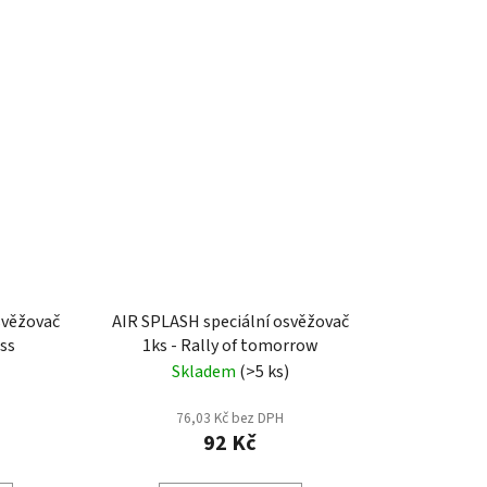
svěžovač
AIR SPLASH speciální osvěžovač
ess
1ks - Rally of tomorrow
Skladem
(>5 ks)
76,03 Kč bez DPH
92 Kč