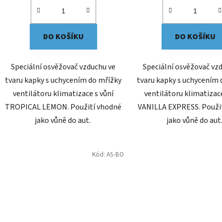
DO KOŠÍKU
DO KOŠÍKU
Speciální osvěžovač vzduchu ve
Speciální osvěžovač vz
tvaru kapky s uchycením do mřížky
tvaru kapky s uchycením 
ventilátoru klimatizace s vůní
ventilátoru klimatizac
TROPICAL LEMON. Použití vhodné
VANILLA EXPRESS. Použi
jako vůně do aut.
jako vůně do aut
Kód:
AS-BO