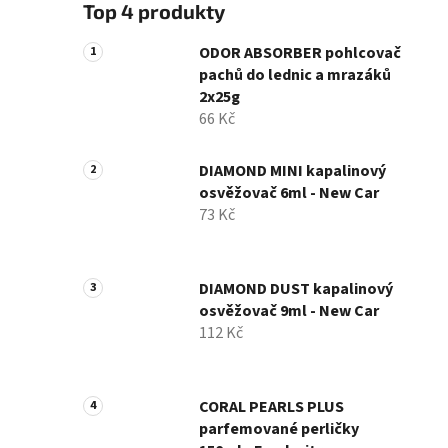
Top 4 produkty
ODOR ABSORBER pohlcovač
pachů do lednic a mrazáků
2x25g
66 Kč
DIAMOND MINI kapalinový
osvěžovač 6ml - New Car
73 Kč
DIAMOND DUST kapalinový
osvěžovač 9ml - New Car
112 Kč
CORAL PEARLS PLUS
parfemované perličky