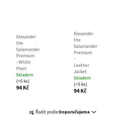
Alexander
Alexander
the
the
Salamander
Salamander
Premium
Premium
-
- White
Leather
Pearl
Jacket
Skladem
Skladem
(>5 ks)
(>5 ks)
94 Kč
94 Kč
Ř
Řadit podle:
Doporučujeme
a
z