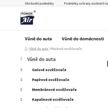
Přejít
Obchodní podmínky
Podmínky ochrany osobních ú
na
obsah
Vůně do auta
Vůně do domácnosti
Domů
/
Vůně do auta
/
Plastové osvěžovače
P
K
Přeskočit
Vůně do auta
a
kategorie
o
t
s
Gelové osvěžovače
e
t
g
Papírové osvěžovače
r
o
a
r
Membránové osvěžovače
i
n
e
Kapalinové osvěžovače
n
í