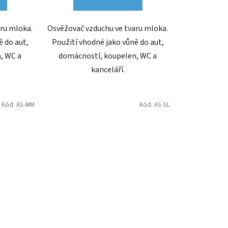
ru mloka.
Osvěžovač vzduchu ve tvaru mloka.
ě do aut,
Použití vhodné jako vůně do aut,
, WC a
domácností, koupelen, WC a
kanceláří.
Kód:
AS-MM
Kód:
AS-SL