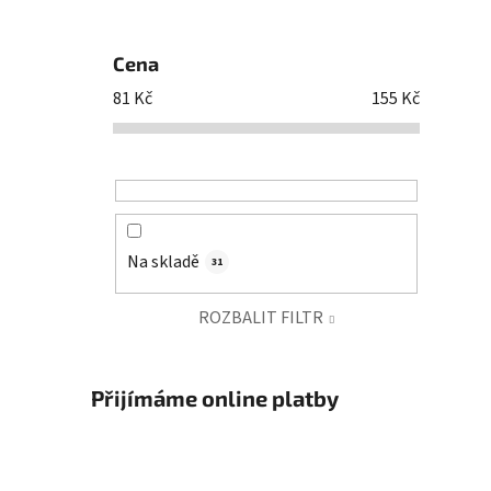
Cena
81
Kč
155
Kč
Na skladě
31
ROZBALIT FILTR
Přijímáme online platby