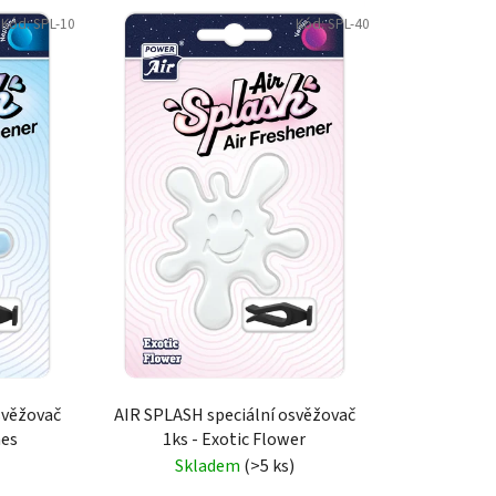
e
Kód:
SPL-10
Kód:
SPL-40
n
í
p
r
o
d
u
k
t
ů
svěžovač
AIR SPLASH speciální osvěžovač
hes
1ks - Exotic Flower
Skladem
(>5 ks)