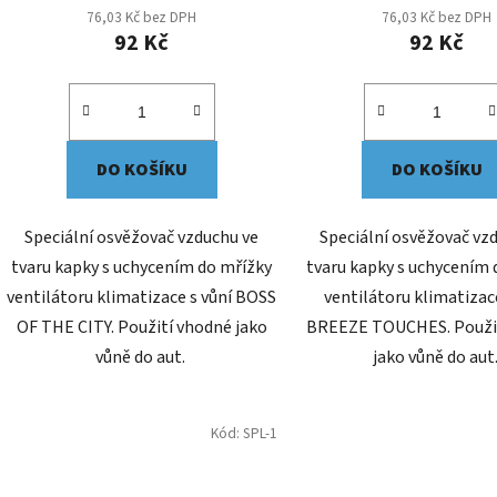
76,03 Kč bez DPH
76,03 Kč bez DPH
92 Kč
92 Kč
DO KOŠÍKU
DO KOŠÍKU
Speciální osvěžovač vzduchu ve
Speciální osvěžovač vz
tvaru kapky s uchycením do mřížky
tvaru kapky s uchycením 
ventilátoru klimatizace s vůní BOSS
ventilátoru klimatizac
OF THE CITY. Použití vhodné jako
BREEZE TOUCHES. Použi
vůně do aut.
jako vůně do aut
Kód:
SPL-1