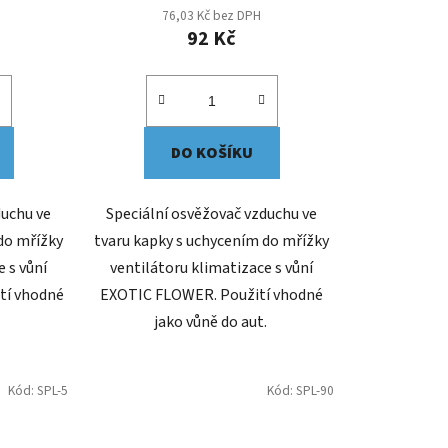
76,03 Kč bez DPH
92 Kč
DO KOŠÍKU
duchu ve
Speciální osvěžovač vzduchu ve
do mřížky
tvaru kapky s uchycením do mřížky
e s vůní
ventilátoru klimatizace s vůní
tí vhodné
EXOTIC FLOWER. Použití vhodné
.
jako vůně do aut.
Kód:
SPL-5
Kód:
SPL-90