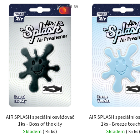
V
Kód:
SPL-89
ý
p
i
s
p
r
o
d
u
k
t
ů
AIR SPLASH speciální osvěžovač
AIR SPLASH speciální o
1ks - Boss of the city
1ks - Breeze touc
Skladem
(>5 ks)
Skladem
(>5 ks)