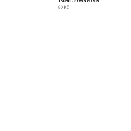
150ml - Fresh citrus
80 Kč