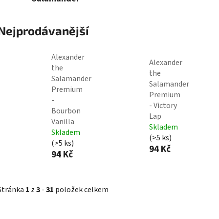
Nejprodávanější
Alexander
Alexander
the
the
Salamander
Salamander
Premium
Premium
-
- Victory
Bourbon
Lap
Vanilla
Skladem
Skladem
(>5 ks)
(>5 ks)
94 Kč
94 Kč
Stránka
1
z
3
-
31
položek celkem