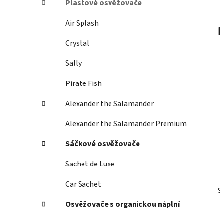
Plastové osvěžovače
p
a
Air Splash
n
Crystal
e
l
Sally
Pirate Fish
Alexander the Salamander
Alexander the Salamander Premium
Sáčkové osvěžovače
Sachet de Luxe
Car Sachet
Osvěžovače s organickou náplní