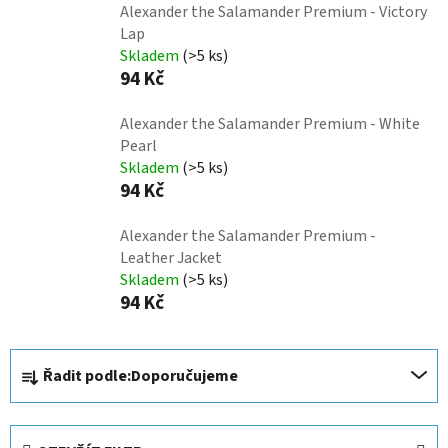
Alexander the Salamander Premium - Victory
Lap
Skladem
(>5 ks)
94 Kč
Alexander the Salamander Premium - White
Pearl
Skladem
(>5 ks)
94 Kč
Alexander the Salamander Premium -
Leather Jacket
Skladem
(>5 ks)
94 Kč
Ř
Řadit podle:
Doporučujeme
a
z
e