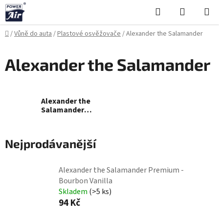
Přejít
Hledat
NÁKUPN
na
KOŠÍK
obsah
Domů
/
Vůně do auta
/
Plastové osvěžovače
/
Alexander the Salamander
Alexander the Salamander
Alexander the
Salamander
Premium
Nejprodávanější
Alexander the Salamander Premium -
Bourbon Vanilla
Skladem
(>5 ks)
94 Kč