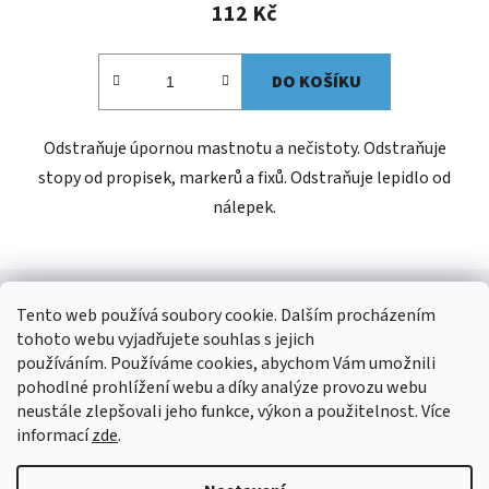
112 Kč
DO KOŠÍKU
Odstraňuje úpornou mastnotu a nečistoty. Odstraňuje
stopy od propisek, markerů a fixů. Odstraňuje lepidlo od
nálepek.
Z
á
Tento web používá soubory cookie. Dalším procházením
Kontakt
p
tohoto webu vyjadřujete souhlas s jejich
a
používáním. Používáme cookies, abychom Vám umožnili
shop
@
jees.cz
pohodlné prohlížení webu a díky analýze provozu webu
t
neustále zlepšovali jeho funkce, výkon a použitelnost. Více
í
+420 326 903 815
informací
zde
.