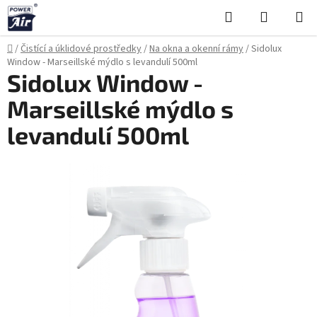
Přejít
Hledat
NÁKUPN
na
KOŠÍK
obsah
Domů
/
Čistící a úklidové prostředky
/
Na okna a okenní rámy
/
Sidolux
Window - Marseillské mýdlo s levandulí 500ml
Sidolux Window -
Marseillské mýdlo s
levandulí 500ml