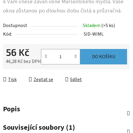
k Vám vnese závan vůně Marseillského mýdla. Vaše
okna zůstanou po dlouhou dobu čistá a průzračná.
Dostupnost
Skladem
(>5 ks)
Kód:
SID-WIML
56 Kč
DO KOŠÍKU
46,28 Kč bez DPH
Měrná cena:
Tisk
Zeptat se
Sdílet
Popis
Související soubory (1)