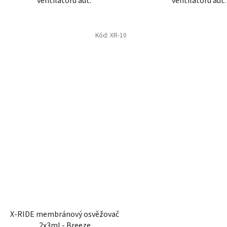
ventilátoru aut.
ventilátoru aut
Kód:
XR-10
X-RIDE membránový osvěžovač
2x3ml - Breeze