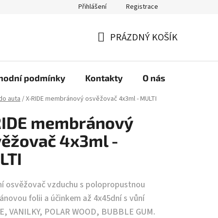
Přihlášení
Registrace
PRÁZDNÝ KOŠÍK
NÁKUPNÍ
KOŠÍK
hodní podmínky
Kontakty
O nás
do auta
/
X-RIDE membránový osvěžovač 4x3ml - MULTI
RIDE membránový
ěžovač 4x3ml -
LTI
í osvěžovač vzduchu s polopropustnou
novou folii a účinkem až 4x45dní s vůní
E, VANILKY, POLAR WOOD, BUBBLE GUM.