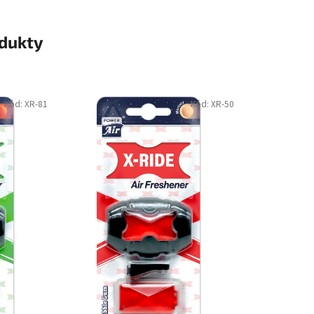
odukty
Kód:
XR-81
Kód:
XR-50