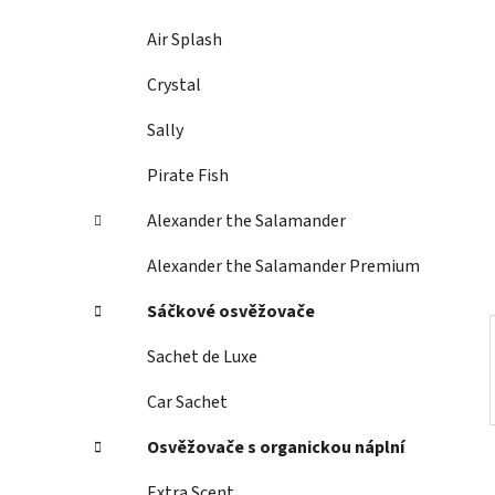
p
a
Air Splash
n
Crystal
e
l
Sally
Pirate Fish
Alexander the Salamander
Alexander the Salamander Premium
Sáčkové osvěžovače
Sachet de Luxe
Car Sachet
Osvěžovače s organickou náplní
Extra Scent