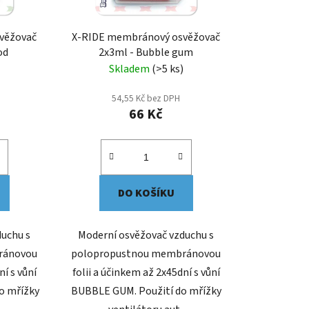
věžovač
X-RIDE membránový osvěžovač
od
2x3ml - Bubble gum
Skladem
(>5 ks)
54,55 Kč bez DPH
66 Kč
DO KOŠÍKU
duchu s
Moderní osvěžovač vzduchu s
ránovou
polopropustnou membránovou
ní s vůní
folii a účinkem až 2x45dní s vůní
o mřížky
BUBBLE GUM. Použití do mřížky