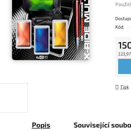
Použití
Dostup
Kód:
15
123,9
Měrná 
Tisk
Popis
Související soubo