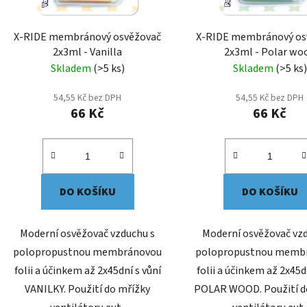
X-RIDE membránový osvěžovač
X-RIDE membránový os
2x3ml - Vanilla
2x3ml - Polar wo
Skladem
(>5 ks)
Skladem
(>5 ks)
54,55 Kč bez DPH
54,55 Kč bez DPH
66 Kč
66 Kč
DO KOŠÍKU
DO KOŠÍKU
Moderní osvěžovač vzduchu s
Moderní osvěžovač vz
polopropustnou membránovou
polopropustnou memb
folii a účinkem až 2x45dní s vůní
folii a účinkem až 2x45d
VANILKY. Použití do mřížky
POLAR WOOD. Použití d