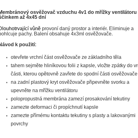
Membránový osvěžovač vzduchu 4v1 do mřížky ventilátoru 
účinkem až 4x45 dní
D
louhotrvající vůně
provoní daný prostor a interiér
.
Eliminuje a
pohlcuje pachy. Balení obsahuje 4x3ml osvěžovače.
Návod k použití:
otevřete vrchní část osvěžovače ze základního těla
tahem sejměte hliníkovou folii z kapsle, vložte zpátky do v
části, kterou opětovně zavřete do spodní části osvěžovače
na zadní plastový kryt osvěžovače připevněte svorku a
upevněte na mřížku ventilátoru
polopropustná membrána zamezí prosakování tekutiny
zamezte deformaci či propíchnutí kapsle
zamezte přímému kontaktu tekutiny s plasty a lakovanými
povrchy