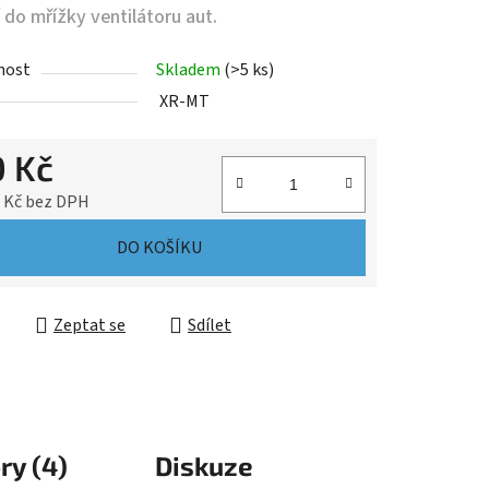
 do mřížky ventilátoru aut.
nost
Skladem
(>5 ks)
XR-MT
0 Kč
7 Kč bez DPH
cena:
DO KOŠÍKU
Zeptat se
Sdílet
ry (4)
Diskuze