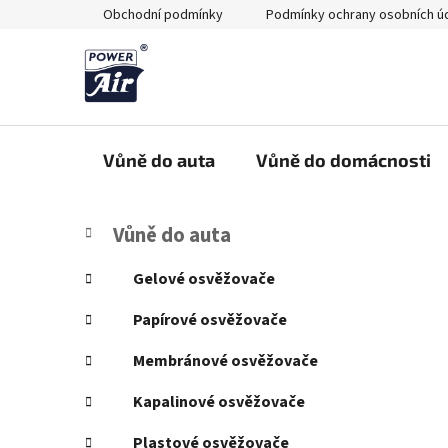
Přejít
Obchodní podmínky
Podmínky ochrany osobních ú
na
obsah
Vůně do auta
Vůně do domácnosti
P
K
Přeskočit
Vůně do auta
a
kategorie
o
t
s
Gelové osvěžovače
e
t
g
Papírové osvěžovače
r
o
a
r
Membránové osvěžovače
i
n
e
Kapalinové osvěžovače
n
í
Plastové osvěžovače