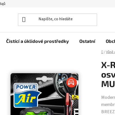
dajů
Čistící a úklidové prostředky
Ostatní
Obc
Domů
/
Vůně 
X-
osv
MU
Modern
membrá
BREEZ