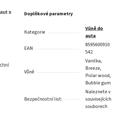
aut s
Doplňkové parametry
Vůně do
Kategorie
auta
8595600910
EAN
542
Vanilka,
rchní
Breeze,
Vůně
Polar wood,
Bubble gum
Naleznete v
Bezpečnostní list:
souvisejících
souborech