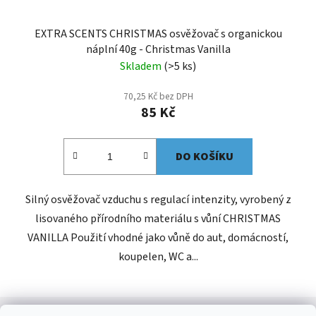
EXTRA SCENTS CHRISTMAS osvěžovač s organickou
náplní 40g - Christmas Vanilla
Skladem
(>5 ks)
70,25 Kč bez DPH
85 Kč
DO KOŠÍKU
Silný osvěžovač vzduchu s regulací intenzity, vyrobený z
lisovaného přírodního materiálu s vůní CHRISTMAS
VANILLA Použití vhodné jako vůně do aut, domácností,
koupelen, WC a...
Z