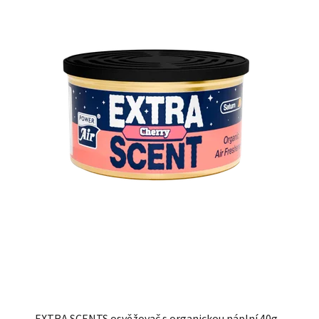
EXTRA SCENTS osvěžovač s organickou náplní 40g -