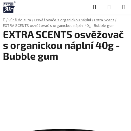
Přejít
Hledat
NÁKUPN
na
KOŠÍK
obsah
Domů
/
Vůně do auta
/
Osvěžovače s organickou náplní
/
Extra Scent
/
EXTRA SCENTS osvěžovač s organickou náplní 40g - Bubble gum
EXTRA SCENTS osvěžovač
s organickou náplní 40g -
Bubble gum