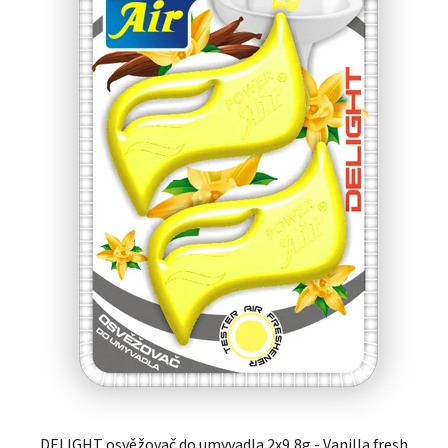
DELIGHT osvěžovač do umyvadla 2x9,8g - Vanilla fresh