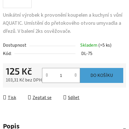
Unikátní výrobek k provonění koupelen a kuchyní s vůní
AQUATIC. Umístění do přetokového otvoru umyvadla a
dřezů. V balení 2ks osvěžovače.
Dostupnost
Skladem
(>5 ks)
Kód:
DL-75
125 Kč
DO KOŠÍKU
103,31 Kč bez DPH
Měrná cena:
Tisk
Zeptat se
Sdílet
Popis