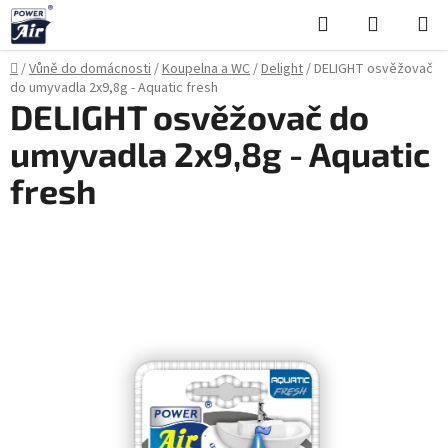
Přejít
Hledat
NÁKUPN
na
KOŠÍK
obsah
Domů
/
Vůně do domácnosti
/
Koupelna a WC
/
Delight
/
DELIGHT osvěžovač
do umyvadla 2x9,8g - Aquatic fresh
DELIGHT osvěžovač do
umyvadla 2x9,8g - Aquatic
fresh