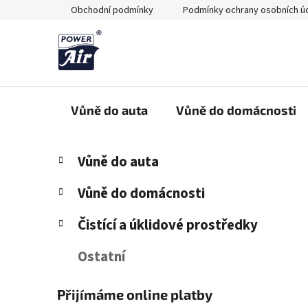
Přejít
Obchodní podmínky
Podmínky ochrany osobních ú
na
obsah
Vůně do auta
Vůně do domácnosti
P
K
Přeskočit
Vůně do auta
a
kategorie
o
t
s
Vůně do domácnosti
e
t
g
Čistící a úklidové prostředky
r
o
a
r
Ostatní
i
n
e
n
Přijímáme online platby
í