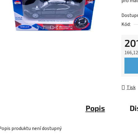
pro malé
Dostup
Kód:
20
166,1
Měrná 
Tisk
Popis
Di
Popis produktu není dostupný