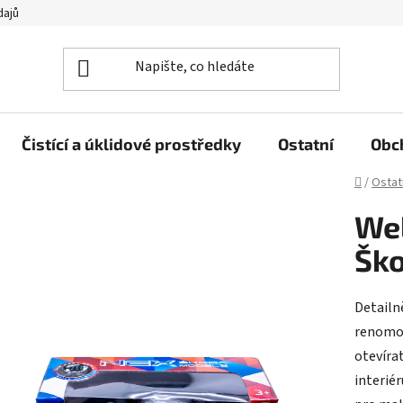
dajů
Čistící a úklidové prostředky
Ostatní
Obc
Domů
/
Ostat
Wel
Ško
Detailn
renomov
otevíra
interiér