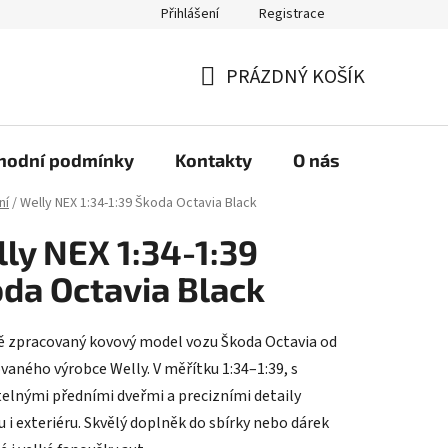
Přihlášení
Registrace
PRÁZDNÝ KOŠÍK
NÁKUPNÍ
KOŠÍK
hodní podmínky
Kontakty
O nás
ní
/
Welly NEX 1:34-1:39 Škoda Octavia Black
ly NEX 1:34-1:39
da Octavia Black
ě zpracovaný kovový model vozu Škoda Octavia od
aného výrobce Welly. V měřítku 1:34–1:39, s
telnými předními dveřmi a precizními detaily
u i exteriéru. Skvělý doplněk do sbírky nebo dárek