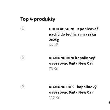
p
a
n
Top 4 produkty
e
l
ODOR ABSORBER pohlcovač
pachů do lednic a mrazáků
2x25g
66 Kč
DIAMOND MINI kapalinový
osvěžovač 6ml - New Car
73 Kč
DIAMOND DUST kapalinový
osvěžovač 9ml - New Car
112 Kč