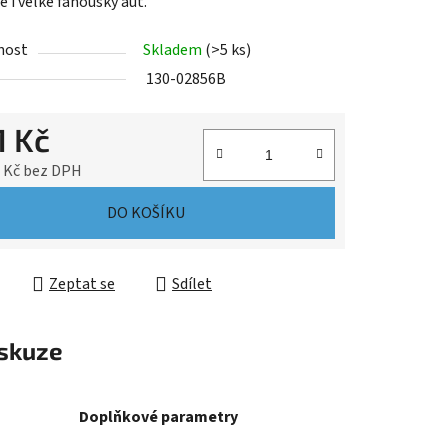
 i velké fanoušky aut.
nost
Skladem
(>5 ks)
130-02856B
1 Kč
2 Kč bez DPH
cena:
DO KOŠÍKU
Zeptat se
Sdílet
skuze
Doplňkové parametry