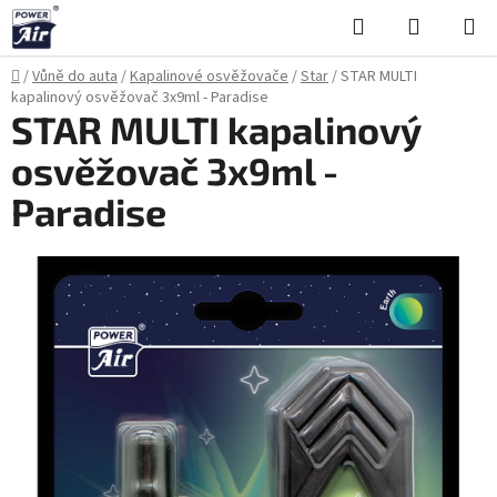
Přejít
Hledat
NÁKUPN
na
KOŠÍK
obsah
Domů
/
Vůně do auta
/
Kapalinové osvěžovače
/
Star
/
STAR MULTI
kapalinový osvěžovač 3x9ml - Paradise
STAR MULTI kapalinový
osvěžovač 3x9ml -
Paradise