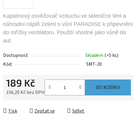
Kapalinový osvěžovač vzduchu ve skleničce 9ml a
náhradní náplň 2x9ml s vůní PARADISE k připevnění
do mřížky ventilátoru. Použití vhodné jako vůně do
aut.
Dostupnost
Skladem
(>5 ks)
Kód:
SMT-20
189 Kč
DO KOŠÍKU
156,20 Kč bez DPH
Měrná cena:
Tisk
Zeptat se
Sdílet