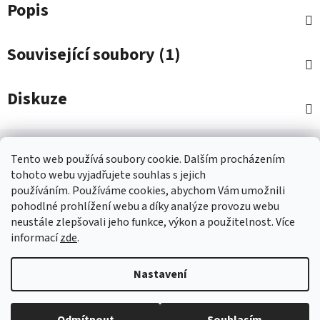
Popis
Související soubory (1)
Diskuze
Z
á
Tento web používá soubory cookie. Dalším procházením
Kontakt
p
tohoto webu vyjadřujete souhlas s jejich
a
používáním. Používáme cookies, abychom Vám umožnili
shop
@
jees.cz
pohodlné prohlížení webu a díky analýze provozu webu
t
neustále zlepšovali jeho funkce, výkon a použitelnost. Více
í
+420 326 903 815
informací
zde
.
Nastavení
Vytvořil Shoptet