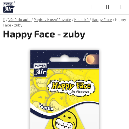
Přejít
Hledat
NÁKUPN
na
KOŠÍK
obsah
Domů
/
Vůně do auta
/
Papírové osvěžovače
/
Klasické
/
Happy Face
/
Happy
Face - zuby
Happy Face - zuby