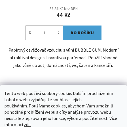
36,36 Kč bez DPH
44 Kč
DO KOŠÍKU
Papírový osvěžovač vzduchu s vůní BUBBLE GUM. Moderní
atraktivní design s trvanlivou parfemací. Použití vhodné
jako vůně do aut, domácností, wc, šaten a kanceláří.
Z
á
Tento web používá soubory cookie. Dalším procházením
Kontakt
p
tohoto webu vyjadřujete souhlas s jejich
a
používáním. Používáme cookies, abychom Vám umožnili
shop
@
jees.cz
pohodlné prohlížení webu a díky analýze provozu webu
t
neustále zlepšovali jeho funkce, výkon a použitelnost. Více
í
+420 326 903 815
informací
zde
.