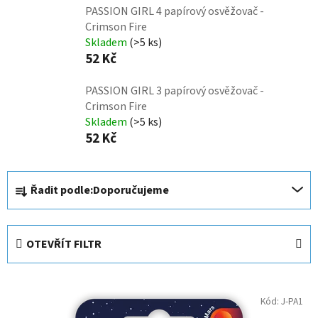
PASSION GIRL 4 papírový osvěžovač -
Crimson Fire
Skladem
(>5 ks)
52 Kč
PASSION GIRL 3 papírový osvěžovač -
Crimson Fire
Skladem
(>5 ks)
52 Kč
Ř
Řadit podle:
Doporučujeme
a
z
e
OTEVŘÍT FILTR
n
í
V
p
Kód:
J-PA1
ý
r