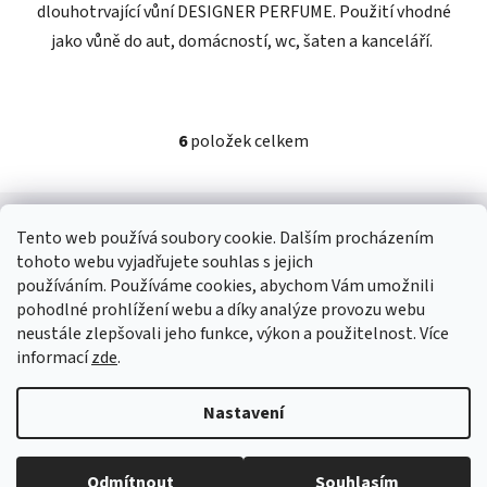
dlouhotrvající vůní DESIGNER PERFUME. Použití vhodné
jako vůně do aut, domácností, wc, šaten a kanceláří.
6
položek celkem
O
v
l
Z
á
á
Tento web používá soubory cookie. Dalším procházením
d
Kontakt
p
tohoto webu vyjadřujete souhlas s jejich
a
a
používáním. Používáme cookies, abychom Vám umožnili
c
shop
@
jees.cz
pohodlné prohlížení webu a díky analýze provozu webu
t
í
neustále zlepšovali jeho funkce, výkon a použitelnost. Více
í
p
+420 326 903 815
informací
zde
.
r
v
Nastavení
k
y
v
Vytvořil Shoptet
Odmítnout
Souhlasím
ý