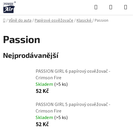
Přejít
Hledat
NÁKUPN
na
KOŠÍK
obsah
Domů
/
Vůně do auta
/
Papírové osvěžovače
/
Klasické
/
Passion
Passion
Nejprodávanější
PASSION GIRL 6 papírový osvěžovač -
Crimson Fire
Skladem
(>5 ks)
52 Kč
PASSION GIRL 5 papírový osvěžovač -
Crimson Fire
Skladem
(>5 ks)
52 Kč