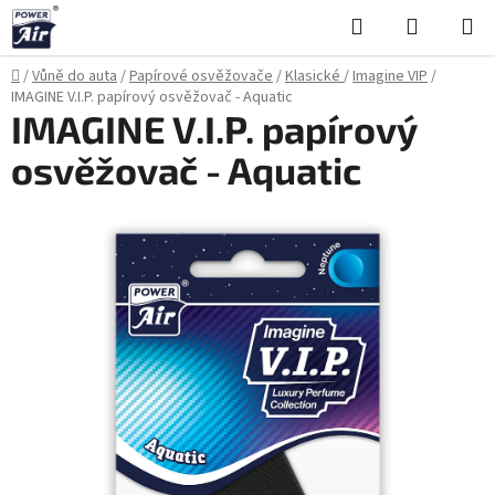
Přejít
Hledat
NÁKUPN
na
KOŠÍK
obsah
Domů
/
Vůně do auta
/
Papírové osvěžovače
/
Klasické
/
Imagine VIP
/
IMAGINE V.I.P. papírový osvěžovač - Aquatic
IMAGINE V.I.P. papírový
osvěžovač - Aquatic