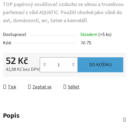
TOP papírový osvěžovač vzduchu se silnou a trvanlivou
parfemací s vůní AQUATIC. Použití vhodné jako vůně do
aut, domácností, wc, šaten a kanceláří.
Dostupnost
Skladem
(>5 ks)
Kód:
IV-75
52 Kč
DO KOŠÍKU
42,98 Kč bez DPH
Měrná cena:
Tisk
Zeptat se
Sdílet
Popis