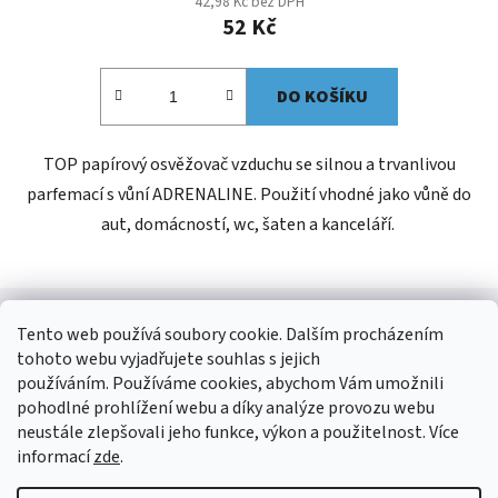
42,98 Kč bez DPH
52 Kč
DO KOŠÍKU
TOP papírový osvěžovač vzduchu se silnou a trvanlivou
parfemací s vůní ADRENALINE. Použití vhodné jako vůně do
aut, domácností, wc, šaten a kanceláří.
Z
á
Tento web používá soubory cookie. Dalším procházením
Kontakt
p
tohoto webu vyjadřujete souhlas s jejich
a
používáním. Používáme cookies, abychom Vám umožnili
shop
@
jees.cz
pohodlné prohlížení webu a díky analýze provozu webu
t
neustále zlepšovali jeho funkce, výkon a použitelnost. Více
í
+420 326 903 815
informací
zde
.