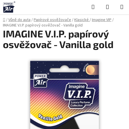
Přejít
Hledat
NÁKUPN
na
KOŠÍK
obsah
Domů
/
Vůně do auta
/
Papírové osvěžovače
/
Klasické
/
Imagine VIP
/
IMAGINE V.I.P. papírový osvěžovač - Vanilla gold
IMAGINE V.I.P. papírový
osvěžovač - Vanilla gold