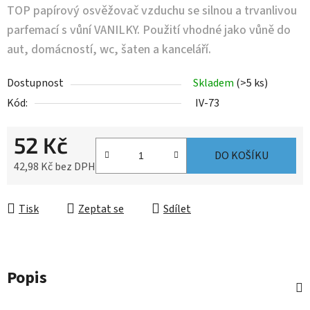
TOP papírový osvěžovač vzduchu se silnou a trvanlivou
parfemací s vůní VANILKY. Použití vhodné jako vůně do
aut, domácností, wc, šaten a kanceláří.
Dostupnost
Skladem
(>5 ks)
Kód:
IV-73
52 Kč
DO KOŠÍKU
42,98 Kč bez DPH
Měrná cena:
Tisk
Zeptat se
Sdílet
Popis