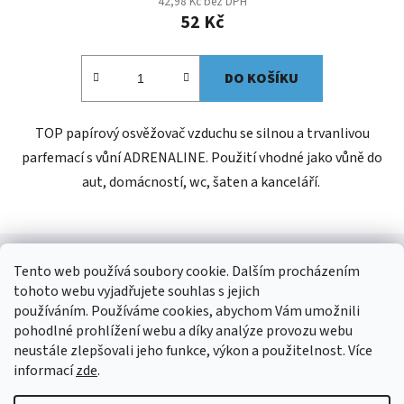
42,98 Kč bez DPH
52 Kč
DO KOŠÍKU
TOP papírový osvěžovač vzduchu se silnou a trvanlivou
parfemací s vůní ADRENALINE. Použití vhodné jako vůně do
aut, domácností, wc, šaten a kanceláří.
Z
á
Tento web používá soubory cookie. Dalším procházením
Kontakt
p
tohoto webu vyjadřujete souhlas s jejich
a
používáním. Používáme cookies, abychom Vám umožnili
shop
@
jees.cz
pohodlné prohlížení webu a díky analýze provozu webu
t
neustále zlepšovali jeho funkce, výkon a použitelnost. Více
í
+420 326 903 815
informací
zde
.