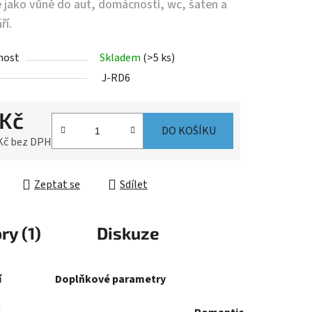
 jako vůně do aut, domácností, wc, šaten a
ří.
nost
Skladem
(>5 ks)
J-RD6
 Kč
DO KOŠÍKU
 Kč bez DPH
cena:
Zeptat se
Sdílet
ry (1)
Diskuze
í
Doplňkové parametry