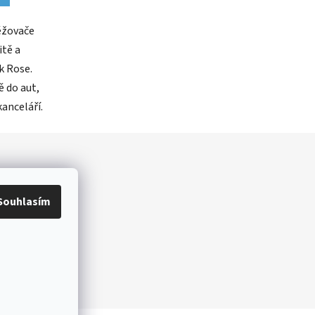
ěžovače
itě a
k Rose.
ě do aut,
kanceláří.
Souhlasím