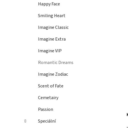
í
Happy Face
p
a
Smiling Heart
n
Imagine Classic
e
l
Imagine Extra
Imagine VIP
Romantic Dreams
Imagine Zodiac
Scent of Fate
Cemetairy
Passion
Speciální