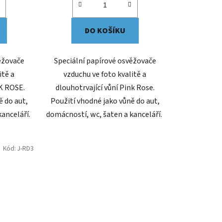
DO KOŠÍKU
ěžovače
Speciální papírové osvěžovače
itě a
vzduchu ve foto kvalitě a
NK ROSE.
dlouhotrvající vůní Pink Rose.
ě do aut,
Použití vhodné jako vůně do aut,
kanceláří.
domácností, wc, šaten a kanceláří.
Kód:
J-RD3