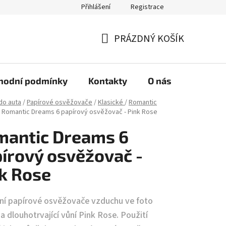
Přihlášení
Registrace
PRÁZDNÝ KOŠÍK
NÁKUPNÍ
KOŠÍK
hodní podmínky
Kontakty
O nás
do auta
/
Papírové osvěžovače
/
Klasické
/
Romantic
Romantic Dreams 6 papírový osvěžovač - Pink Rose
mantic Dreams 6
írový osvěžovač -
k Rose
lní papírové osvěžovače vzduchu ve foto
 a dlouhotrvající vůní Pink Rose. Použití