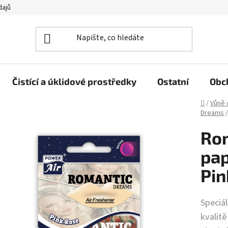
dajů
Čistící a úklidové prostředky
Ostatní
Obc
Domů
/
Vůně 
Dreams
/
Ro
pap
Pin
Speciá
kvalitě