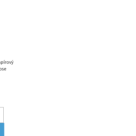
pírový
ose