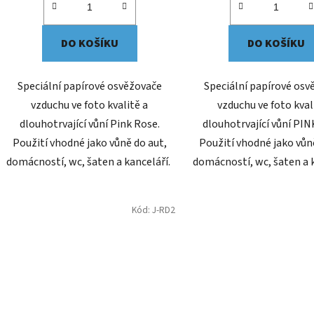
DO KOŠÍKU
DO KOŠÍKU
Speciální papírové osvěžovače
Speciální papírové osv
vzduchu ve foto kvalitě a
vzduchu ve foto kval
dlouhotrvající vůní Pink Rose.
dlouhotrvající vůní PI
Použití vhodné jako vůně do aut,
Použití vhodné jako vůn
domácností, wc, šaten a kanceláří.
domácností, wc, šaten a 
Kód:
J-RD2