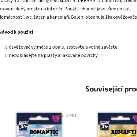
Lákavý
a atraktivní design
ROMANTIC DREAMS. Dlouhotrvající vůn
provoní daný prostor a interiér. Použití v
hodné jako vůně do aut,
domácností, wc, šaten a kanceláří.
Balení obsahuje 1ks osvěžovače
Návod k použití
osvěžovač vyjměte z obalu, sestavte a volně zavěste
nepokládejte na plasty a lakované povrchy
Související pr
Kód:
J-RD5