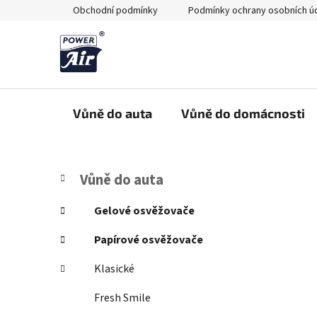
Přejít
Obchodní podmínky
Podmínky ochrany osobních ú
na
obsah
Vůně do auta
Vůně do domácnosti
P
K
Přeskočit
Vůně do auta
a
kategorie
o
t
s
Gelové osvěžovače
e
t
g
Papírové osvěžovače
r
o
a
r
Klasické
i
n
e
Fresh Smile
n