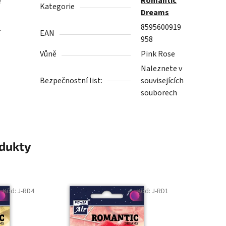
Romantic
ě
Kategorie
Dreams
8595600919
.
EAN
958
Vůně
Pink Rose
Naleznete v
Bezpečnostní list:
souvisejících
souborech
odukty
Kód:
J-RD4
Kód:
J-RD1