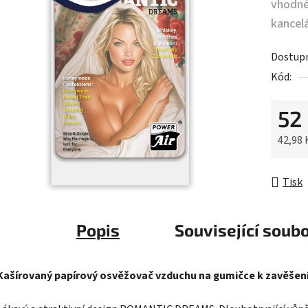
vhodné
kancelá
Dostup
Kód:
52
42,98
Měrná 
Tisk
Popis
Související soubo
Kašírovaný papírový osvěžovač vzduchu na gumičce k zavěšen