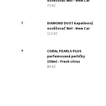
osvěžovač 6ml - New Car
73 Kč
DIAMOND DUST kapalinový
osvěžovač 9ml - New Car
112 Kč
CORAL PEARLS PLUS
parfemované perličky
150ml - Fresh citrus
80 Kč