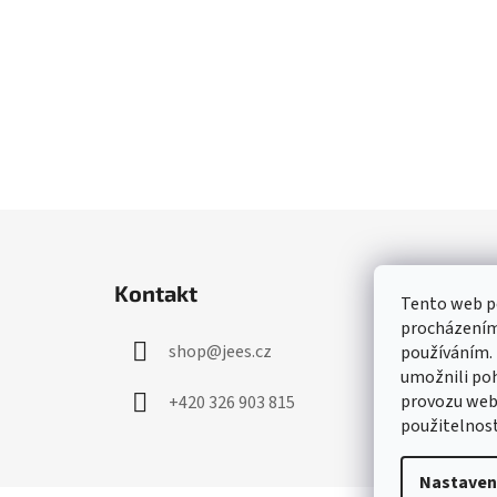
Z
á
Kontakt
p
Tento web po
procházením 
a
shop
@
jees.cz
používáním.
t
umožnili poh
í
provozu webu
+420 326 903 815
použitelnost
Nastaven